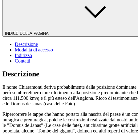
INDICE DELLA PAGINA
Descrizione
Modalità di accesso
Indirizzo
Contatti
Descrizione
Il nome Chiaramonti deriva probabilmente dalla posizione dominante s
però sembrerebbero fare riferimento alla posizione predominante che lo 
circa 111.500 km/q e il più esteso dell'Anglona. Ricco di testimonian
e le Domus de Janas (case delle Fate).
Ripercorrere le tappe che hanno portato alla nascita del paese è un co
nuragica e prenuragica, poiché le costruzioni realizzate dai nostri anti
le "Domus de Janas" (Le case delle fate), antichissime grotte artificial
popolata, alcune "Tombe dei giganti", dolmen ed altri reperti di valore