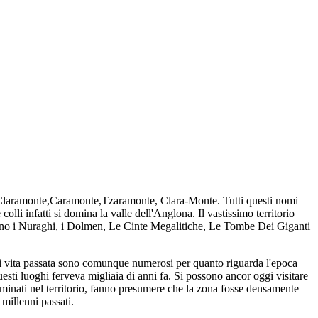
li Claramonte,Caramonte,Tzaramonte, Clara-Monte. Tutti questi nomi
li infatti si domina la valle dell'Anglona. Il vastissimo territorio
 sono i Nuraghi, i Dolmen, Le Cinte Megalitiche, Le Tombe Dei Giganti
i di vita passata sono comunque numerosi per quanto riguarda l'epoca
uesti luoghi ferveva migliaia di anni fa. Si possono ancor oggi visitare
sseminati nel territorio, fanno presumere che la zona fosse densamente
millenni passati.