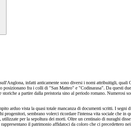
ull'Anglona, infatti anticamente sono diversi i nomi attribuitigli, qua
posizionano fra i colli di "San Matteo" e "Codinarasa". Da questi due col
ze storiche a partire dalla preistoria sino al periodo romano. Numerosi
mpito arduo vista la quasi totale mancanza di documenti scritti. I segn
chi progenitori, sembrano volerci ricordare l'intensa vita sociale che in q
i, utilizzate per la sepoltura dei morti. Oltre un centinaio di nuraghi di
 rappresentano il patrimonio affidatoci da coloro che ci precedettero nei 