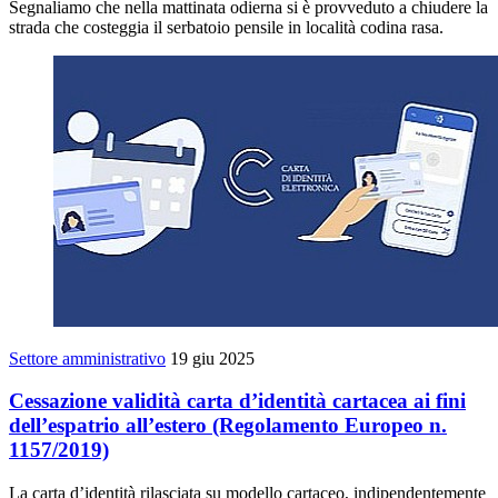
Segnaliamo che nella mattinata odierna si è provveduto a chiudere la
strada che costeggia il serbatoio pensile in località codina rasa.
Settore amministrativo
19 giu 2025
Cessazione validità carta d’identità cartacea ai fini
dell’espatrio all’estero (Regolamento Europeo n.
1157/2019)
La carta d’identità rilasciata su modello cartaceo, indipendentemente