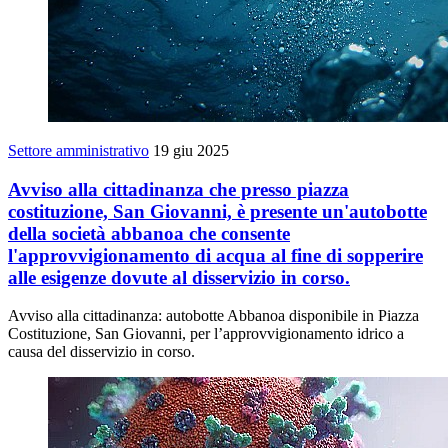
Settore amministrativo
19 giu 2025
Avviso alla cittadinanza che presso piazza
costituzione, San Giovanni, è presente un'autobotte
della società abbanoa che consente
l'approvvigionamento di acqua al fine di sopperire
alle esigenze dovute al disservizio in corso.
Avviso alla cittadinanza: autobotte Abbanoa disponibile in Piazza
Costituzione, San Giovanni, per l’approvvigionamento idrico a
causa del disservizio in corso.