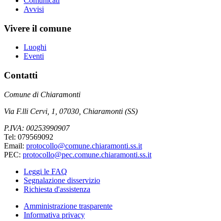
Comunicati
Avvisi
Vivere il comune
Luoghi
Eventi
Contatti
Comune di Chiaramonti
Via F.lli Cervi, 1, 07030, Chiaramonti (SS)
P.IVA: 00253990907
Tel: 079569092
Email:
protocollo@comune.chiaramonti.ss.it
PEC:
protocollo@pec.comune.chiaramonti.ss.it
Leggi le FAQ
Segnalazione disservizio
Richiesta d'assistenza
Amministrazione trasparente
Informativa privacy